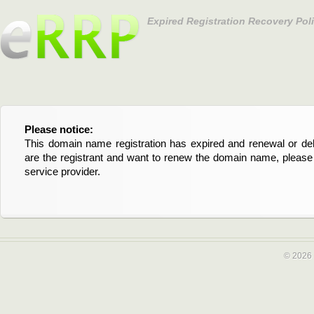
Expired Registration Recovery Pol
Please notice:
Bitte beachten Sie:
This domain name registration has expired and renewal or dele
Diese Domainregistrierung ist abgelaufen und die Verläng
are the registrant and want to renew the domain name, please 
Domain stehen an. Wenn Sie der Registrant sind und di
service provider.
verlängern möchten, kontaktieren Sie bitte Ihren Service-Provid
© 2026