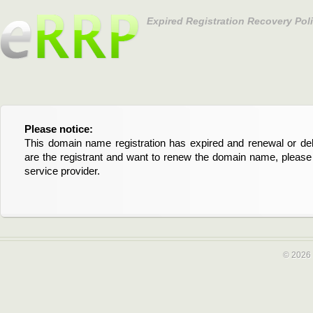
Expired Registration Recovery Pol
Please notice:
Bitte beachten Sie:
This domain name registration has expired and renewal or dele
Diese Domainregistrierung ist abgelaufen und die Verläng
are the registrant and want to renew the domain name, please 
Domain stehen an. Wenn Sie der Registrant sind und di
service provider.
verlängern möchten, kontaktieren Sie bitte Ihren Service-Provid
© 2026