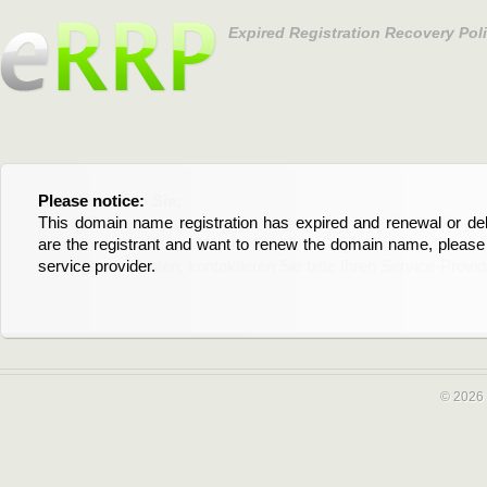
Expired Registration Recovery Pol
Please notice:
Bitte beachten Sie:
This domain name registration has expired and renewal or dele
Diese Domainregistrierung ist abgelaufen und die Verläng
are the registrant and want to renew the domain name, please 
Domain stehen an. Wenn Sie der Registrant sind und di
service provider.
verlängern möchten, kontaktieren Sie bitte Ihren Service-Provid
© 2026