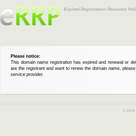
Expired Registration Recovery Pol
Please notice:
Bitte beachten Sie:
This domain name registration has expired and renewal or dele
Diese Domainregistrierung ist abgelaufen und die Verläng
are the registrant and want to renew the domain name, please 
Domain stehen an. Wenn Sie der Registrant sind und di
service provider.
verlängern möchten, kontaktieren Sie bitte Ihren Service-Provid
© 2026